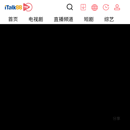
首页
电视剧
直播频道
短剧
综艺
电
短剧
>
爱情
>
我的悲伤与你有关
评论
赞
关注
分享