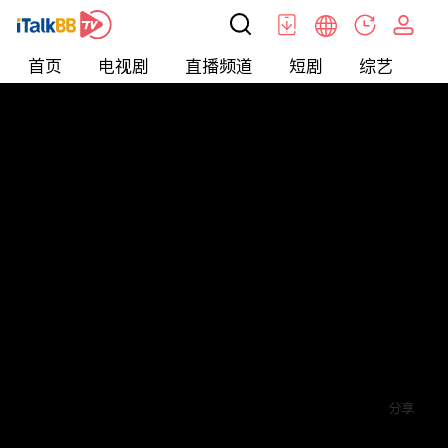
首页
电视剧
直播频道
短剧
综艺
电
短剧
>
爱情
>
难以割舍的爱
评论
赞
关注
分享