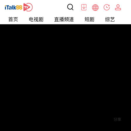
首页
电视剧
直播频道
短剧
综艺
电
短剧
>
爱情
>
致幻婚姻
评论
赞
关注
分享