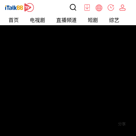
首页
电视剧
直播频道
短剧
综艺
电
短剧
>
玄幻
>
我能预知未来
评论
赞
关注
分享