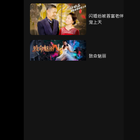
闪婚后被首富老伴
76
77
78
宠上天
79
80
81
致命魅丽
82
83
84
85
86
我的奶奶被调包了
重生赘婿