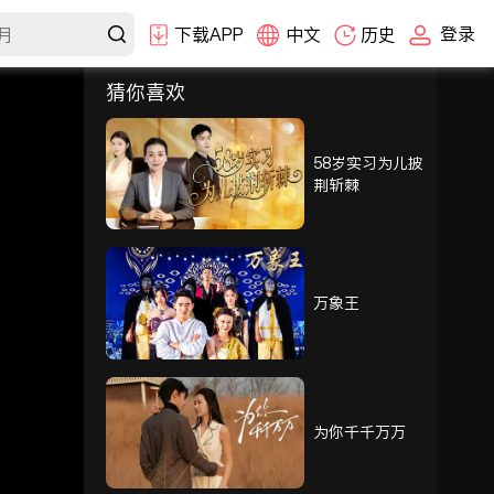
登录
下载APP
中文
历史
猜你喜欢
选集
1-30
31-60
61-86
58岁实习为儿披
荆斩棘
61
62
63
64
65
66
万象王
67
68
69
70
71
72
为你千千万万
73
74
75