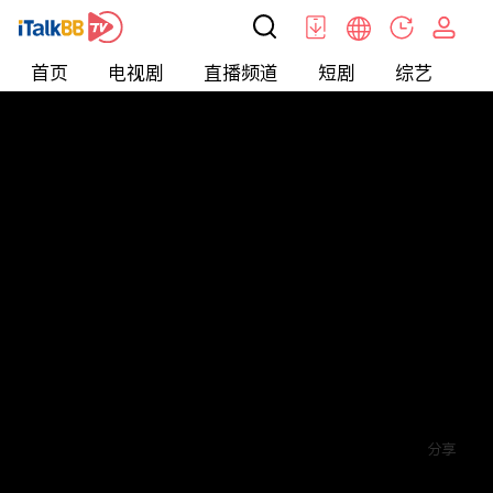
首页
电视剧
直播频道
短剧
综艺
电
短剧
>
霸总
>
别虐了，夫人带娃要改嫁
评论
2
关注
分享