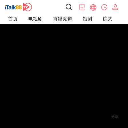
首页
电视剧
直播频道
短剧
综艺
电
短剧
>
穿越
>
重生后我报复了渣男全家
评论
赞
关注
分享