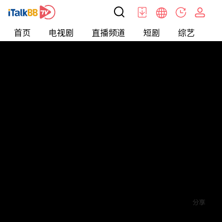
首页
电视剧
直播频道
短剧
综艺
电
短剧
>
逆袭
>
绝望主妇的霸气逆袭
评论
1
关注
分享