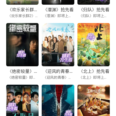
《欢乐家长群2》抢先看
《潜渊》抢先看
《归队》抢先看
《欢乐家长群2》即将上线，精彩抢先看：剧情延续第一季主线，围绕刘向上、戴静家庭应对子女教育与家长群事务展开，家长群升级为社区“生活群”延伸至业主群场景。
《潜渊》即将上线，精彩抢先看：讲述了1940年，梁朔在一次日本人对其进行的“忠诚测试”任务中“失忆”而陷入危境，为了找回身份独闯龙潭虎穴，周旋在日本人、76号、军统的夹缝中心力交瘁，后在共产党的帮助下找回身份位置，重燃心中信仰，并与战友们一起粉碎日本人巨大阴谋的故事。
《归队》即将上线，精彩抢先看：该剧以东北抗联一支失联小队在日军围剿下重新集结为主线，通过排长鲁长山、班长汤德远等普通战士的视角，展现劳工营、土匪窝及成员失散后不同人生轨迹的四线叙事。
《绝密较量》抢先看
《迎风的青春》抢先看
《北上》抢先看
《绝密较量》即将上线，精彩抢先看：该剧讲述了燕平市国家安全局三处副处长杨光在一次行动中警觉发现一股境外间谍组织密谋企图窃取我国第四代核电技术，调查期间他偶遇身份和行为皆成谜的赵亚苧似乎与整个事件有着千丝万缕的联系，随着事件升级，两人双双卷入复杂的漩涡，敌我难辨，面对敌人精心布下的陷阱，杨光深入虎穴，与敌对势力展开一系列惊心动魄的斗争。
《迎风的青春》即将上线，精彩抢先看：17岁的程苗苗和16岁的程芽芽出生在林七油田采油一厂，家里三代都是油田职工，父亲程鹏飞是耳鼻喉科医生，母亲贾代玉是车队后勤，全家从西北搬迁到海边基地河坪镇。九十年代末，苗苗怀揣对外面世界的向往，拉着青梅竹马的发小李肆和闺蜜胡秋敏，打算利用高一暑假开启“去香港迎回归”的冒险行动，却出师不利。另一边，16岁的弟弟程芽芽上后山考古，差点被当成盗墓者。母亲贾代玉十分头疼，这对姐弟也开始了鸡飞狗跳的高中生涯。程苗苗陷入了和李肆的情谊危机，而弟弟程芽芽班上转来通缉犯的女儿袁山青，芽芽第一个站出来为袁山青抵挡了四面八方的敌意。孩子们在变化中迎来了成长。
《北上》即将上线，精彩抢先看：讲述了运河沿岸一群少年从相知到相伴、到分离、重聚，展现出他们对民族文化的认同和对民族精神的传承。运河沿岸的年轻一代正在快速成长为各行各业的中流砥柱，他们用实际行动回馈家乡和社会的故事。