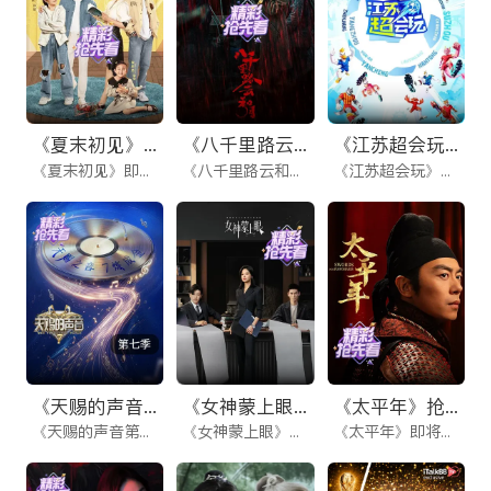
《夏末初见》抢先看
《八千里路云和月》抢先看
《江苏超会玩》抢先看
《夏末初见》即将上线，精彩抢先看：讲述了单亲妈妈沈蕾作为情感插画师，独自抚养一双儿女；单亲爸爸林森身为气象预报员，独自照料女儿。两人相邻而居，因生活琐事产生矛盾，成为“冤家邻居”的故事。
《八千里路云和月》即将上线，精彩抢先看：讲述了国民党抗日将军张云魁因上级指挥不当导致全军覆没，在张云魁的帮助之下孟万福侥幸存活。为此，心灰意冷的将军将一家老小交付给孟万福照料，自己则投身游击队伍加入救亡图存的洪流之中。最终抗战取得胜利，守得云开见月明的故事。
《江苏超会玩》精彩抢先看：2026年江苏省城市足球联赛（“苏超”）新赛季开赛，由江苏卫视与ai荔枝跨屏联动打造，李响、洪超、夏宇翔等江苏广电总台知名主持人，与‌孟非、黄健翔‌等文体大咖组成“超”级解说阵容，多位往届球员及教练员也将走进直播间分享洞察。‌‌
《天赐的声音第七季》抢先看
《女神蒙上眼》抢先看
《太平年》抢先看
《天赐的声音第七季》即将上线，精彩抢先看：该节目通过跨界碰撞、科技赋能、经典焕新等方式探索更多音乐的可能性，拓展舞台的创新表演边界。
《女神蒙上眼》即将上线，精彩抢先看：讲述了“常胜律师”唐盈盈与顶头上司康俊在一桩桩众生百态的案件中过招，在碰撞中厘清中国式“人情与法理”难题，并最终收获自身成长的动人故事。
《太平年》即将上线，精彩抢先看：讲述了在五代十国中后期至北宋初期，吴越国君主钱弘俶一路成长，担负起天下责任，以苍生为念，于北宋太平兴国三年“纳土归宋”，助力实现天下太平的历史故事。