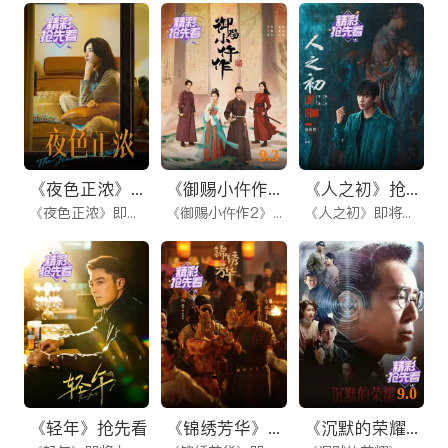
9.3
《夜色正浓》抢先看
《御赐小仵作2》抢先看
《人之初》抢先看
《夜色正浓》即将上线，精彩抢先看：讲述了一群在洋酒行业相关工作的年轻人，赵玫、李东明、董越、梁丹宁等行业白领们，为了业绩与生活努力奋斗拼搏，一路上被人性与现实考验，最终从底层的促销员成为行业风云人物的成长故事。
《御赐小仵作2》即将上线，精彩抢先看：以唐中晚期（唐宣宗朝后期）大唐与邻国南诏复杂微妙的关系作为故事背景，讲述女主御赐仵作楚楚与断案如神的萧瑾瑜、景翊等一行人抽丝剥茧揭开长安和西南边地交州两处多重案中案的真相，破解南诏企图入侵大唐、侵占大唐疆土的阴谋，以智慧和勇气守卫大唐西南边境的故事。
《人之初》即将上线，精彩抢先看：讲述了因一起撞车事件暴露出一具埋藏多年的尸骨，将孤儿高风与富家女吴飞飞紧紧缠绕在一起。为破解身世之谜 ，他们携手合作，配合警方共同挖清这座城市的陈年黑暗的故事。
9.0
《轻年》抢先看
《锦绣芳华》抢先看
《沉默的荣耀》抢先看