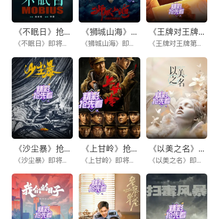
《不眠日》抢先看
《狮城山海》抢先看
《王牌对王牌第九季》抢先看
《不眠日》即将上线，精彩抢先看：华澳警官丁奇意外陷入神秘的“5次循环”，同一天的重启倒计时，生死谜局反复上演！代号“乌贼”的幕后黑手发出死亡威胁，每一次循环都是与时间的赛跑。是扭转命运，还是坠入深渊？杀人预告降临，危机正在读秒！循环不止，真相不眠。
《狮城山海》即将上线，精彩抢先看：该剧以20世纪初南洋地区为故事背景，讲述以程恢、刘振东为代表的两代华人，面对生存和混乱局势，肝胆相照、自强不息，与恶势力抗争的硬派热血的故事。
《王牌对王牌第九季》即将上线，精彩抢先看：节目每期围绕一个主题，邀请两支王牌团队进行PK对战，通过才艺比拼和游戏竞技决出王牌中的王牌‌。
《沙尘暴》抢先看
《上甘岭》抢先看
《以美之名》抢先看
《沙尘暴》即将上线，精彩抢先看：一座深谙熟人法则的边塞小城，人性在“熟人”作用力下被催化到极致，一桩八年前的焚尸旧案被重查，基层民警陈江河也被紧急调回。他再次进入小城联手市局特派刑警罗英玮重查旧案。搅局的骗子、撒谎的真凶、复仇的牺牲者，犹如一场沙尘暴将他笼罩其中。但他坚信罪恶皆有源，再大的风暴也终会平息，天地总会恢复澄澈。
《上甘岭》即将上线，精彩抢先看：1952年，在经历多次战役后志愿军已经取得了抗美援朝战场地面作战的主动权，为了竞选声势和攫取谈判桌上的利益，“联合国军”决定在上甘岭最后一搏，10月14日，“联合国军”对上甘岭发起猛攻。志愿军战士顽强抗击“联合国军”的进攻，反复争夺阵地；转入坑道战后在极其艰苦的环境中继续斗争；决胜阶段坚决反击并不断巩固阵地，经过43天的战斗，志愿军战士终于获得了胜利。这场战役打出了中国的国威军威，在此后的几十年里，无一西方国家敢轻易挑衅中国。
《以美之名》即将上线，精彩抢先看：该剧聚焦于医美领域，故事围绕乔杨和周静雯两位整形外科医生展开，她们曾是医科大学同学，因误会而疏远。十年后，周静雯与丈夫秦归创办了格慕整形医院，乔杨则在三院担任颅颌面外科副主任医师。两人在格慕再次相遇，因理念不同产生分歧，但在面对手术难题和黑医美势力时，逐渐放下偏见，携手合作。