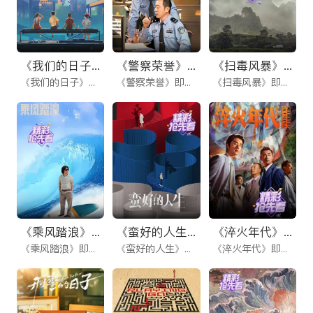
《我们的日子》抢先看
《警察荣誉》抢先看
《扫毒风暴》抢先看
《我们的日子》即将上线，精彩抢先看：该剧聚焦跨越二十世纪80、90年代和二十一世纪初近三十年的岁月里，透过两代人的生活变迁和成长经历，描绘了时代变迁里四个家庭之间，最典型的中国邻里街坊温暖的亲情、友情和青梅竹马的爱情故事。
《警察荣誉》即将上线，精彩抢先看：讲述了四位见习警员在“警情高发”的平陵市八里河派出所历经各类案件洗礼，并在老警察的言传身教下迅速成长，最终成为合格的人民警察的故事。
《扫毒风暴》即将上线，精彩抢先看：该剧讲述了1995年，走私商卢少骅一夜间倾家荡产，却也因此意识到一种新型毒品——冰毒，所能带来的巨大利润，他心生邪念，成为一名制毒师。彼时，缉毒警林强峰结束卧底生涯，为追查毒品线索调任西港市缉毒支队。数年间，林强峰带队投身于这场扫毒风暴，而卢少骅则辗转国内外，结识了一众毒枭，野心不断膨胀。最终，以林强峰为代表的缉毒警不辱使命，力破卢少骅诡诈的毒网阴谋的故事。
《乘风踏浪》抢先看
《蛮好的人生》抢先看
《淬火年代》抢先看
《乘风踏浪》即将上线，精彩抢先看：讲述了以彭锦西和罗虹夫妇为代表的兴城泳装人乘着改革东风成功创业的故事，通过两个小人物从解决温饱到成为万元户，再到成为当地企业家代表的历程，将时代发展浪潮的关键节点一一还原，以小见大地展现出改革开放的变迁史。
《蛮好的人生》即将上线，精彩抢先看：讲述了三十九岁的保险从业人员胡曼黎在人生高光时刻突遭竞争黑手，事业、婚姻双双遭受挑战，始作俑者竟是初入保险业的落魄富二代——二十八岁的薛晓舟，两人几番交手后得知背后真相，逐渐解除误会、联手合作，在烟火冷暖中碰撞观念，成为亦师亦友的绝佳“开单”拍档，各自收获商业成功与真我人生的故事。
《淬火年代》即将上线，精彩抢先看：上世纪九十年代末，留学德国的柳钧回到家乡东海，他顺应时代发展，立志将父亲的老机械制造厂改造成科技领先的现代化制造厂。民企在技术、资金、人脉等各方面都遇到重重困难，举步维艰，但好友钱宏明的进出口贸易、房地产等事业却搞得风生水起，二人互相帮助互相提醒。柳钧因技术结识了杨巡，后又因为技术与杨巡闹翻，结下冤仇，好在当地东海集团负责人宋运辉对他青睐有加，在腾飞厂的发展中给予了有力支持。柳钧脚踏实地，一面适应、融入国内环境，探索经营管理之道，一面攻破技术壁垒，最终凭借过硬的技术和一腔理想主义，渡过生存难关，完成了腾飞厂一次又一次的转型升级。柳钧实现了自己的价值，腾飞厂也在中国制造业的洪流中奋勇争先，占据了一席之地。