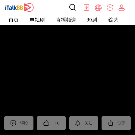
首页
电视剧
直播频道
短剧
综艺
电
北美
>
美食
>
佳萌小厨房
评论
10
关注
分享