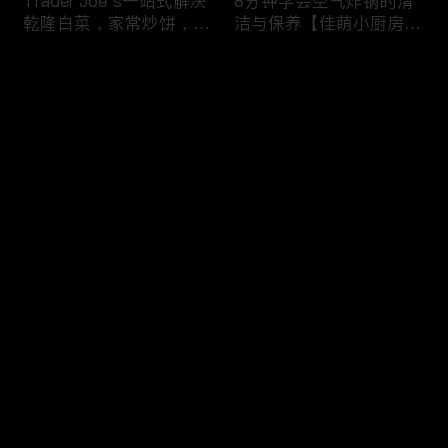
Trader Joe’s一站式解决
8分钟学会空气炸锅的清
乾隆白菜，家常炒饼，干
洁与保养【佳萌小厨房出
锅西兰花，剁椒茄子，4
品】
道无敌好吃的家常菜！
评论
您还没有登录，请先登录
【逛Whole Foods】做3
5分钟做早餐之Costco篇
登录
种快手早餐：三文鱼烘蛋
推荐Costco十种早餐食
炒杂菜 草莓酸奶吐司
材 上班族留学党的福音
最新评论
最热
/
最新
快来抢沙发～
23个厨房好物推荐，7个
【 Trader Joe’s买食材】
简单食谱，让做饭成为一
云腿月饼 珍珠奶茶月饼
种享受
香芋奶酪月饼 操作简单
好吃又好看！