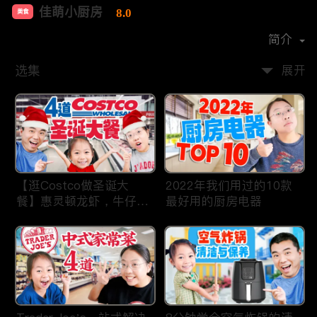
佳萌小厨房
8.0
美食
首播时间：
2021-02
简介
选集
展开
【逛Costco做圣诞大
2022年我们用过的10款
餐】惠灵顿龙虾，牛仔
最好用的厨房电器
骨，猪肋排，剁椒鱼片，
操作简单，省时省力