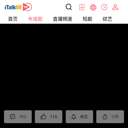
首页
电视剧
直播频道
短剧
综艺
电
电视剧
>
经典
>
人世间
评论
119
关注
分享