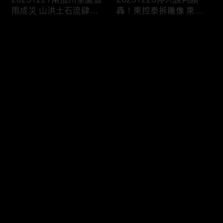
雨成災 山洪土石流肆虐
轟！柬控泰拆雕像 柬兵
威脅出行
槍擊中“直播賣防曬”
评论
您还没有登录，请先登录
20251225湄公河觀光船
20251224塞爾維亞大規
登录
觸礁翻了 船上147人“救
模學生示威！要求政治退
生衣僅15件”2死
出大學校園
最新评论
最热
/
最新
快来抢沙发～
20251223兩週內第3起
20251220長春藤名校槍
美追緝委國油輪 議員直
案嫌自戕！警：另涉MIT
言：戰爭前奏
教授命案