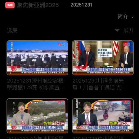
聚焦新亞洲2025
20251231
新闻
首播时间：
2024-12
简介
选集
展开
20251231濟州航空客機
20251230川澤會前先
墜毀釀179死 初步調查報
聊！川普普丁通話 克
告遭質疑推卸責任
宮：烏得立即撤軍
20251227南加州聖誕暴
20251226停火談判績