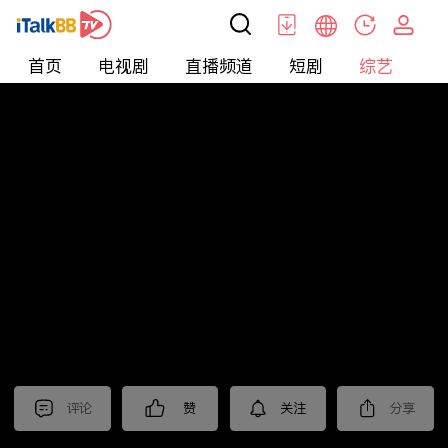
首页
电视剧
直播频道
短剧
综艺
电
综艺
>
集锦
>
《雪迷宫》抢先看
评论
赞
关注
分享