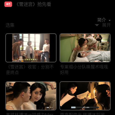
《雪迷宫》抢先看
综艺
主演：
黄景瑜
章宇
王子奇
谢可寅
林博洋
简介
选集
展开
《雪迷宫》收官：分别不
专案组小分队唤醒术嘎嘎
是终点
好用
直球林博洋vs钝感力Max
雨夜配烛光 林博洋刘润