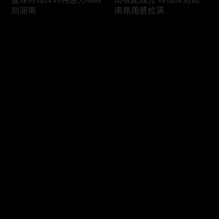
刘润南
南氛围感拉满
评论
您还没有登录，请先登录
谢可寅的动作戏进阶之路
谢可寅“打神”附体 上演帅
登录
气打戏
最新评论
最热
/
最新
快来抢沙发～
小分队的小学生行为大赏
王子奇谢可寅轻松拿下小
小墙头