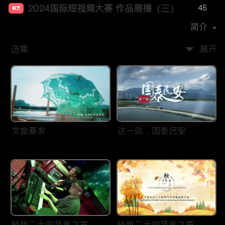
2024国际短视频大赛 作品展播（三）
45
综艺
首播时间：
2025-01
简介
选集
展开
文旅要发
这一站，国泰民安
聆听二十四节气之声——
聆听二十四节气之声——