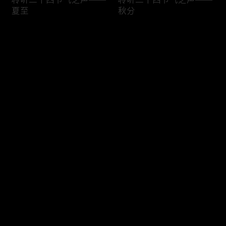
夏至
秋分
评论
您还没有登录，请先登录
聆听二十四节气之声——
聆听二十四节气之声——
登录
清明
立春
最新评论
最热
/
最新
快来抢沙发～
聆听二十四节气之声——
聆听二十四节气之声——
冬至
春分