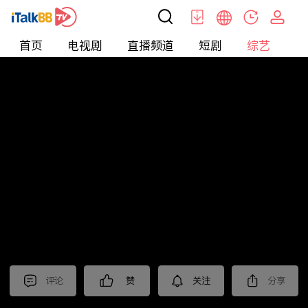
首页
电视剧
直播频道
短剧
综艺
电
综艺
>
纪录片
>
2024国际短视频大赛 作品展播（三）
评论
赞
关注
分享