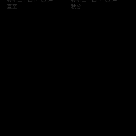
夏至
秋分
评论
您还没有登录，请先登录
聆听二十四节气之声——
聆听二十四节气之声——
登录
清明
立春
最新评论
最热
/
最新
快来抢沙发～
聆听二十四节气之声——
聆听二十四节气之声——
冬至
春分