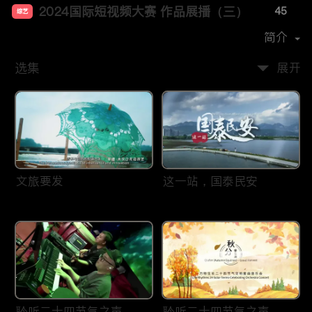
2024国际短视频大赛 作品展播（三）
45
综艺
首播时间：
2025-01
简介
选集
展开
文旅要发
这一站，国泰民安
聆听二十四节气之声——
聆听二十四节气之声——