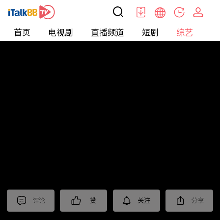
首页
电视剧
直播频道
短剧
综艺
电
综艺
>
纪录片
>
2024国际短视频大赛 作品展播（三）
评论
赞
关注
分享