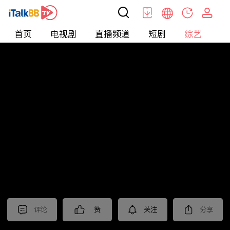
首页
电视剧
直播频道
短剧
综艺
电
综艺
>
集锦
>
《大唐狄公案》抢先看
评论
赞
关注
分享