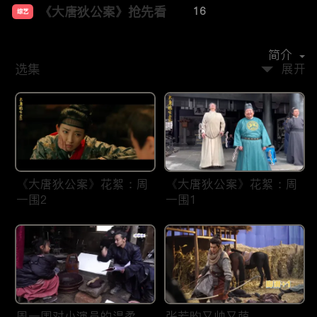
《大唐狄公案》抢先看
16
综艺
主演：
周一围
王丽坤
钟楚曦
张嘉益
张若昀
简介
选集
展开
《大唐狄公案》花絮：周
《大唐狄公案》花絮：周
一围2
一围1
周一围对小演员的温柔
张若昀又帅又萌