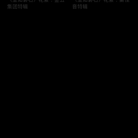
集团特辑
音特辑
评论
您还没有登录，请先登录
《坚如磐石》花絮：十问
《坚如磐石》花絮：演员
登录
“石”答
篇
最新评论
最热
/
最新
快来抢沙发～
《坚如磐石》花絮：一家
《坚如磐石》花絮：于和
三口特辑
伟特辑