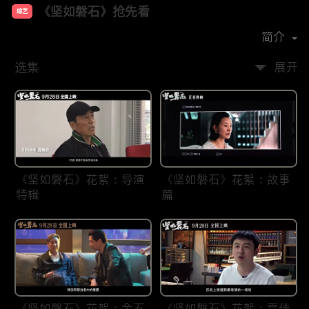
《坚如磐石》抢先看
综艺
主演：
雷佳音
周冬雨
张国立
于和伟
简介
选集
展开
《坚如磐石》花絮：导演
《坚如磐石》花絮：故事
特辑
篇
《坚如磐石》花絮：金五
《坚如磐石》花絮：雷佳