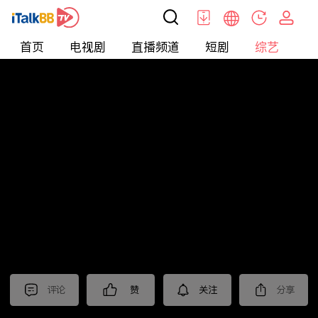
首页
电视剧
直播频道
短剧
综艺
电
综艺
>
集锦
>
《坚如磐石》抢先看
评论
赞
关注
分享