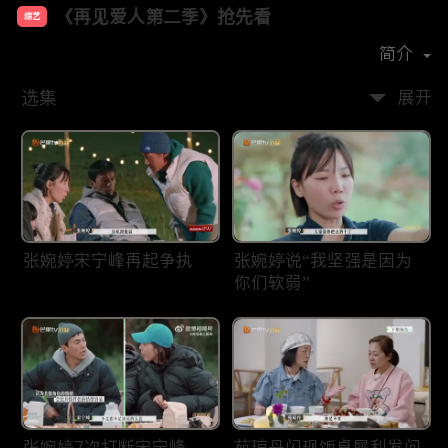
《再见爱人第二季》抢先看
综艺
主演：
胡彦斌
郭采洁
孙怡
简介
选集
展开
张婉婷宋宁峰再起争执
张婉婷说“我坚强是因为
你们软弱”
张婉婷7次打断宋宁峰
苑琼丹闪现饭桌犀利发问