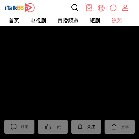
首页
电视剧
直播频道
短剧
综艺
电
综艺
>
集锦
>
《再见爱人第二季》抢先看
评论
赞
关注
分享