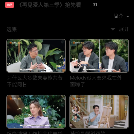
《再见爱人第三季》抢先看
31
综艺
主演：
胡彦斌
孙怡
简介
选集
展开
为什么大多数夫妻能共苦
Melody没人要求我在外
不能同甘
面嗨了
纪焕博把工作机会优先给
孙怡是懂锐评的