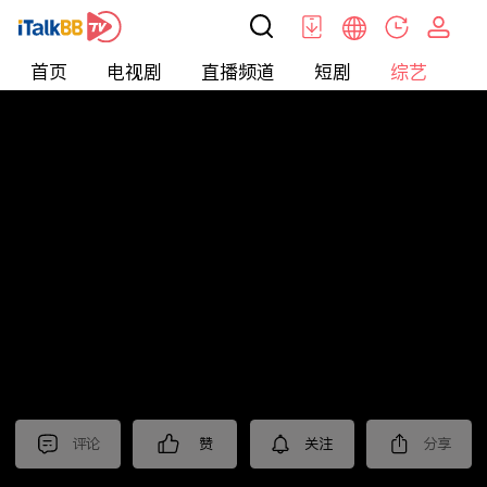
首页
电视剧
直播频道
短剧
综艺
电
综艺
>
Tidbits
>
《再见爱人第三季》抢先看
评论
赞
关注
分享