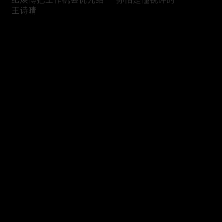
王诗晴
评论
您还没有登录，请先登录
老刘希望自己在人群中是
王睡睡张硕再度发生争吵
登录
隐形的
最新评论
最热
/
最新
快来抢沙发～
观察室沉浸追综
纪焕博坚持控制王诗晴穿
搭的原因