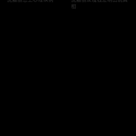
相
评论
您还没有登录，请先登录
钱宏明欲拉柳钧入放贷生
柳钧崔冰冰在工厂资金使
登录
意
用上产生分歧
最新评论
最热
/
最新
快来抢沙发～
柳钧被警察问话调查
崔冰冰和柳钧讲解改制内
幕