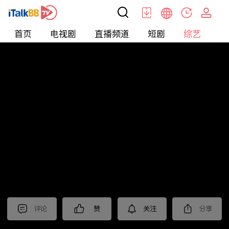
首页
电视剧
直播频道
短剧
综艺
电
综艺
>
集锦
>
《淬火年代》抢先看
评论
赞
关注
分享