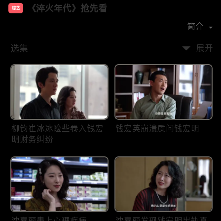
《淬火年代》抢先看
综艺
主演：
张新成
宋祖儿
王彦霖
任程伟
简介
选集
展开
柳钧崔冰冰险些卷入钱宏
钱宏英崩溃质问钱宏明
明财务纠纷
沈嘉丽患上心理疾病
沈嘉丽发现钱宏明出轨真