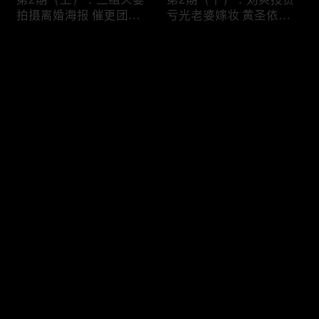
拍摄离婚海报 催更团锐
亏光老婆嫁妆 黄圣依杨
评黄圣依吃点好的？
子好几年没单独吃过饭？
评论
您还没有登录，请先登录
第3期（上）：张泉灵惊
第3期（下）：杨子说黄
登录
喜加盟 一语点破黄圣依
圣依只有商业价值 刘爽
杨子是“试婚之旅”
竟从没给葛夕过生日？
最新评论
最热
/
最新
快来抢沙发～
第4期（上）：夫妻画像
第4期（下）：麦琳因画
再度返场！杨子描述黄圣
像太丑情绪崩溃 李行亮
依像AI对话？
竟毫无察觉？