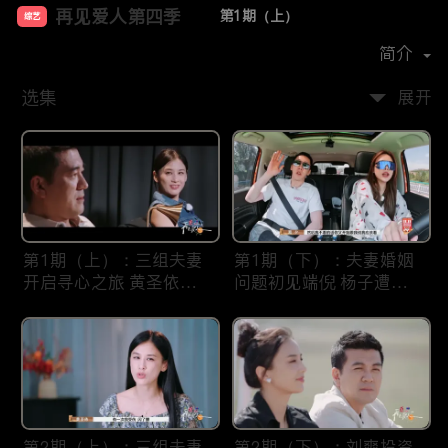
再见爱人第四季
第1期（上）
综艺
主演：
胡彦斌
侯佩岑
武艺
简介
选集
展开
第1期（上）：三组夫妻
第1期（下）：夫妻婚姻
开启寻心之旅 黄圣依杨
问题初见端倪 杨子遭刘
子“婚姻体检”不及格？
爽贴脸开大！
第2期（上）：三组夫妻
第2期（下）：刘爽投资