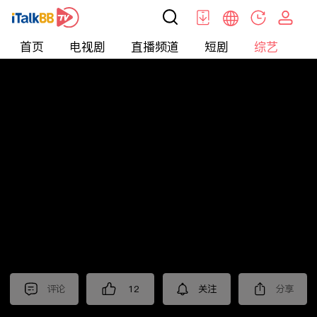
首页
电视剧
直播频道
短剧
综艺
电
综艺
>
真人秀
>
再见爱人第四季
评论
12
关注
分享