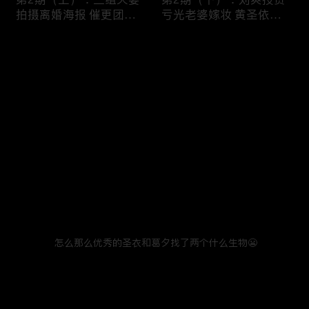
拍摄离婚海报 催更团锐
亏光老婆嫁妆 黄圣依杨
评黄圣依吃点好的？
子好几年没单独吃过饭？
评论
(1)
您还没有登录，请先登录
第3期（上）：张泉灵惊
第3期（下）：杨子说黄
登录
喜加盟 一语点破黄圣依
圣依只有商业价值 刘爽
杨子是“试婚之旅”
竟从没给葛夕过生日？
最新评论
(1)
最热
/
最新
WEI ZHANG
怎么那么优秀的圣衣和葛夕找了两个什么生物😬
第4期（上）：夫妻画像
第4期（下）：麦琳因画
2025年11月15日
回复
再度返场！杨子描述黄圣
像太丑情绪崩溃 李行亮
依像AI对话？
竟毫无察觉？