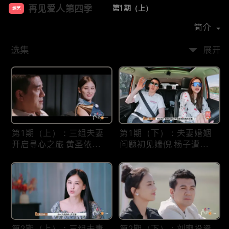
再见爱人第四季
第1期（上）
综艺
主演：
胡彦斌
侯佩岑
武艺
简介
选集
展开
第1期（上）：三组夫妻
第1期（下）：夫妻婚姻
开启寻心之旅 黄圣依杨
问题初见端倪 杨子遭刘
子“婚姻体检”不及格？
爽贴脸开大！
第2期（上）：三组夫妻
第2期（下）：刘爽投资