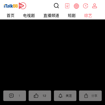
首页
电视剧
直播频道
短剧
综艺
电
综艺
>
真人秀
>
再见爱人第四季
1
12
关注
分享