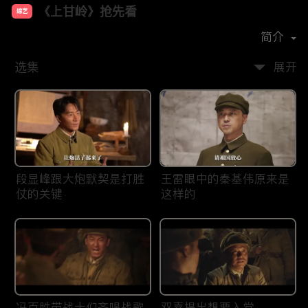
《上甘岭》抢先看
综艺
主演：
黄轩
王雷
袁文康
潘斌龙
简介
选集
展开
段显峰跟大炮默契是打胜
王雷眼中的秦基伟原来是
仗的关键
这样的
冯百胜带战士们齐唱战歌
双喜提出想要入党