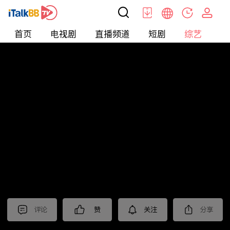
首页
电视剧
直播频道
短剧
综艺
电
综艺
>
集锦
>
《上甘岭》抢先看
评论
赞
关注
分享