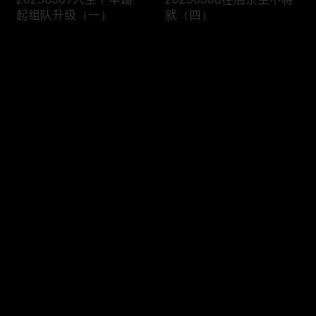
起组队升级（一）
就（四）
评论
您还没有登录，请先登录
20250305往后余生不将
20250304往后余生不将
登录
就（三）
就（二）
最新评论
最热
/
最新
快来抢沙发～
20250303往后余生不将
20250228一见倾心就是
就（一）
你（五）