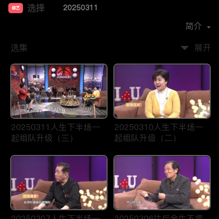
选择
20250311
综艺
主演：
晓滟
简介
选集
展开
20250311人生下半场一
20250310人生下半场一
起组队升级（三）
起组队升级（二）
20250307人生下半场一
20250306往后余生不将