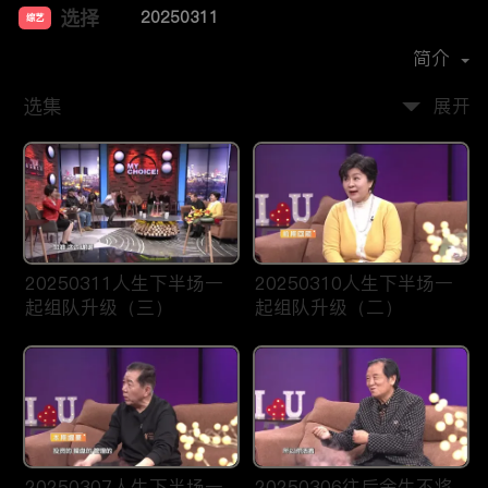
选择
20250311
综艺
主演：
晓滟
简介
选集
展开
20250311人生下半场一
20250310人生下半场一
起组队升级（三）
起组队升级（二）
20250307人生下半场一
20250306往后余生不将