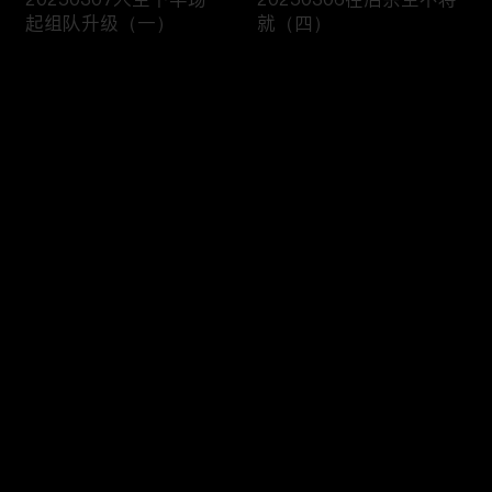
起组队升级（一）
就（四）
评论
您还没有登录，请先登录
20250305往后余生不将
20250304往后余生不将
登录
就（三）
就（二）
最新评论
最热
/
最新
快来抢沙发～
20250303往后余生不将
20250228一见倾心就是
就（一）
你（五）