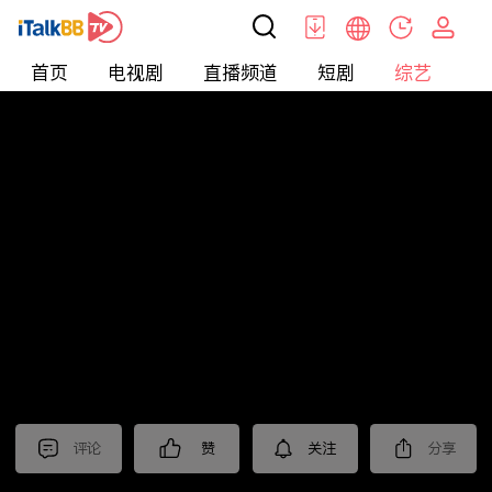
首页
电视剧
直播频道
短剧
综艺
电
综艺
>
集锦
>
《潜渊》抢先看
评论
赞
关注
分享