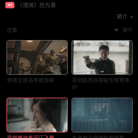
《潜渊》抢先看
综艺
主演：
黄晓明
张佳宁
简介
选集
展开
柳道宏取名单被围剿
梁朔陆西间谢峻安假意争
吵
梁朔被迫审问江飞曼
古承春为救谢峻安牺牲