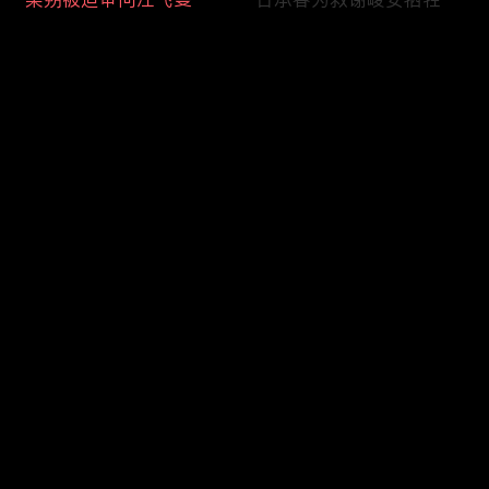
评论
您还没有登录，请先登录
赵迪自曝身份
梁朔崔默两家吃饭
登录
最新评论
最热
/
最新
快来抢沙发～
谢念慈真假钥匙骗过他人
梁朔冷静应对76号审问