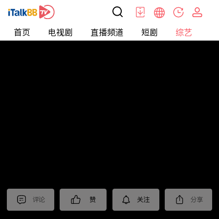
首页
电视剧
直播频道
短剧
综艺
电
综艺
>
集锦
>
《他为什么依然单身》抢先看
评论
赞
关注
分享