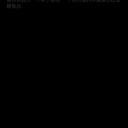
静音后
评论
您还没有登录，请先登录
冬季御寒OOTD
看沈武如何一句话让王笑
登录
笑尖叫
最新评论
最热
/
最新
快来抢沙发～
锤出一首高燃战歌
《他为什么依然单身》幕
后特辑