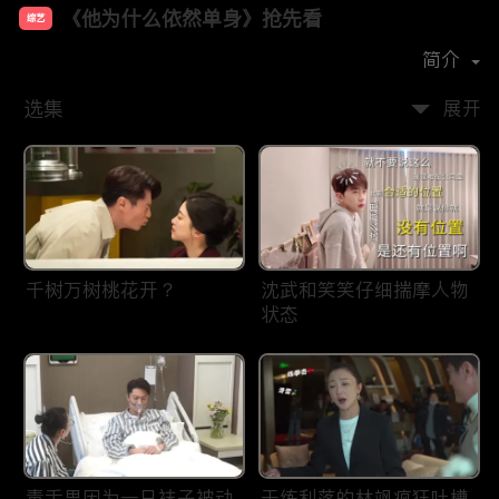
《他为什么依然单身》抢先看
综艺
主演：
霍建华
朱珠
简介
选集
展开
千树万树桃花开？
沈武和笑笑仔细揣摩人物
状态
毒舌男因为一只袜子被动
干练利落的林飒疯狂吐槽