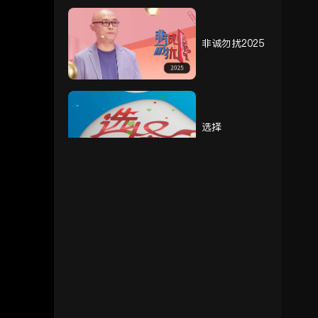
小猎豹实力太强
也是种烦恼
非诚勿扰2025
一场蓄谋已久的
生日惊喜
凌峥嵘得知陈汉
生身世
选择
陈汉生危机时刻
解救人质
枪械拆装，行云
流水
天赐的声音第五季
陈汉生重回修理
班
想象的炊事班VS
花儿与少年丝路季
现实的炊事班