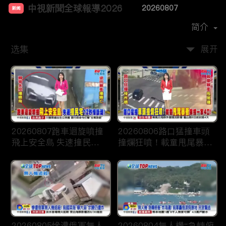
中視新聞全球報導2026
20260807
新闻
首播时间：
2025-12
简介
选集
展开
20260807跑車迴旋噴撞
20260806路口猛撞車頭
飛上安全島 失速撞民宅
撞爛狂噴！載童甩尾暴衝
12 秒悚斷魂！
狠撞一家4口！
20260805慘遭俄軍無人
20260804無人機“急轉俯