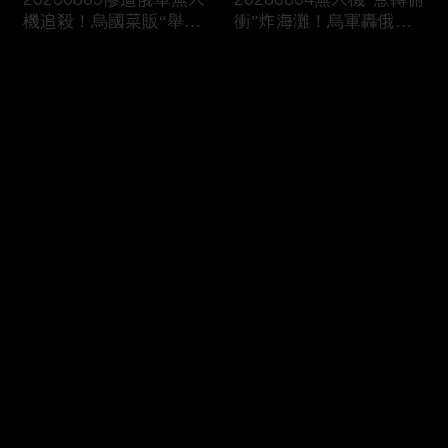
機追殺！烏國菜販“舉大
衝”炸海灘！烏軍轟俄渡
蒜”求饒仍遭炸
假勝地 民眾驚逃
评论
您还没有登录，请先登录
20260803情侶雙載遭撞
20260802榮耀號郵輪爆
登录
拋飛2層樓高 鬧區驚見直
醫療緊急狀況？直升機空
升機撞電纜
中吊掛送醫！
最新评论
最热
/
最新
快来抢沙发～
20260801救命！男友不
20260731婦過彎“爆鏟電
甘分手“持刀殺女” “疑錢
桿”翻車亡！疑彎道失控
短少”攤商狂摑女！
“狂炸煙塵”