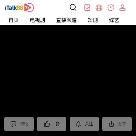
首页
电视剧
直播频道
短剧
综艺
电
北美
>
新闻
>
中視新聞全球報導2026
评论
赞
关注
分享