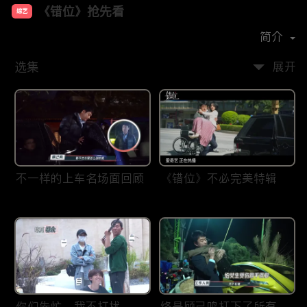
《错位》抢先看
综艺
主演：
马伊琍
佟大为
蓝盈莹
简介
选集
展开
不一样的上车名场面回顾
《错位》不必完美特辑
你们先忙，我不打扰
终是顾己鸣扛下了所有