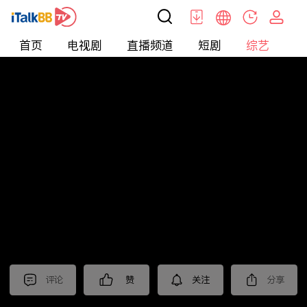
首页
电视剧
直播频道
短剧
综艺
电
综艺
>
集锦
>
《错位》抢先看
评论
赞
关注
分享