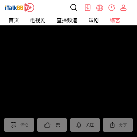
首页
电视剧
直播频道
短剧
综艺
电
综艺
>
集锦
>
《时差一万公里》抢先看
评论
赞
关注
分享