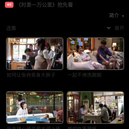
《时差一万公里》抢先看
综艺
主演：
罗晋
任素汐
胡杏儿
简介
选集
展开
如何让张冉变身大胖子
一起不停洗刷刷
张冉牌心理疗愈大师上线
剧组吃货图鉴