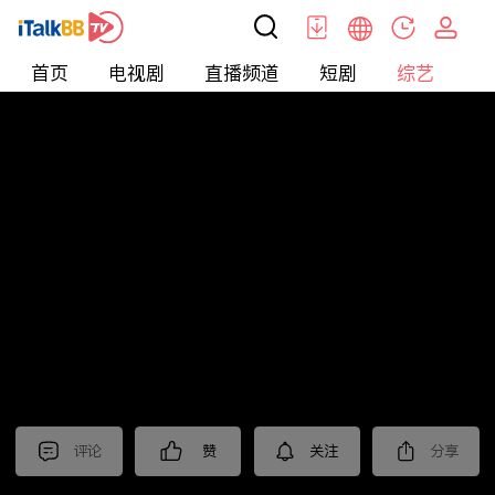
首页
电视剧
直播频道
短剧
综艺
电
综艺
>
集锦
>
《沉默的荣耀》抢先看
评论
赞
关注
分享