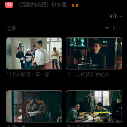
《沉默的荣耀》抢先看
9.0
综艺
主演：
于和伟
吴越
魏晨
曾黎
简介
选集
展开
当老婆脑遇上事业脑
全自动闯祸机余皑磊