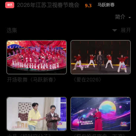
2026年江苏卫视春节晚会
马跃新春
9.3
综艺
主演：
李好
张纯烨
李响
郭晓敏
简介
选集
展开
开场歌舞《马跃新春》
《爱在2026》