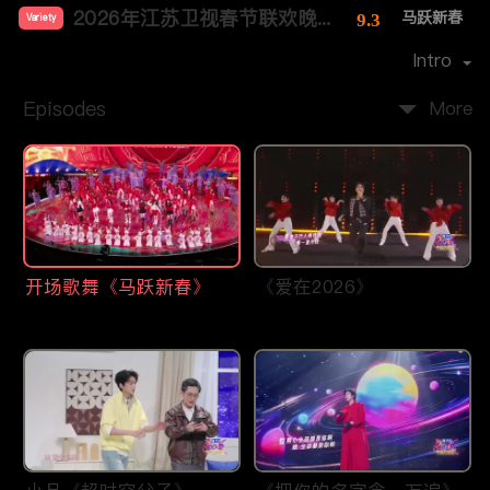
2026年江苏卫视春节联欢晚会
马跃新春
9.3
Variety
Cast：
李好
张纯烨
李响
郭晓敏
Intro
Episodes
More
开场歌舞《马跃新春》
《爱在2026》