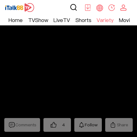
Home
TVShow
LiveTV
Shorts
Variety
Movie
Variety
>
晚会
>
2026年江苏卫视春节联欢晚会
Comments
4
Follow
Share