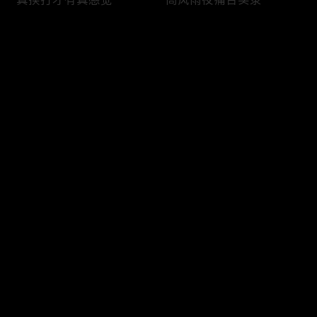
评论
您还没有登录，请先登录
伤人至深的执念
角色手记来袭，且看他们
登录
如何塑造“人”
最新评论
最热
/
最新
快来抢沙发～
精彩报幕是如何诞生的
疯批姐妹修炼手册