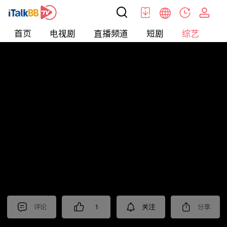
首页
电视剧
直播频道
短剧
综艺
电
综艺
>
集锦
>
《人之初》抢先看
评论
1
关注
分享