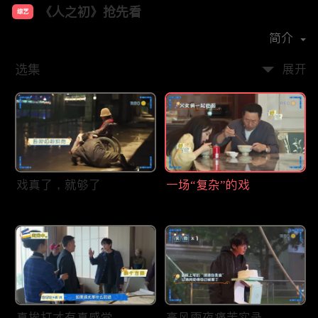
《人之初》抢先看
综艺
主演：
张若昀
马思纯
王景春
唐嫣
简介
选集
展开
戏真了，就够了
一场“复杂”的戏
真挨打才有真感觉
高风雨夜痛苦实录