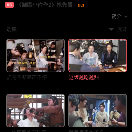
《御赐小仵作2》抢先看
9.3
综艺
主演：
王子奇
苏晓彤
杨廷东
赵尧珂
简介
选集
展开
抓马不断笑声不停
这饭越吃越甜