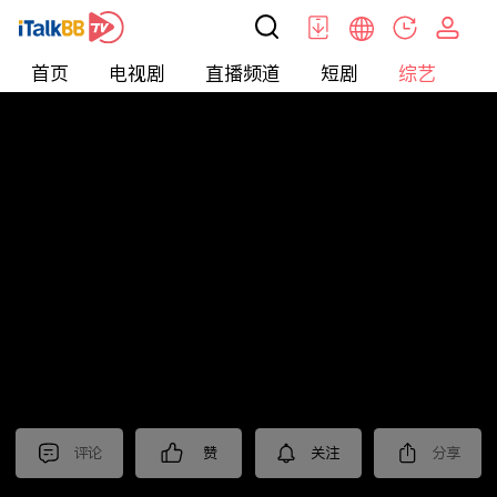
首页
电视剧
直播频道
短剧
综艺
电
综艺
>
集锦
>
《御赐小仵作2》抢先看
评论
赞
关注
分享