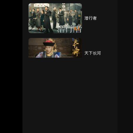
20260725常州
队VS泰州队
潜行者
20260725扬州
队VS徐州队
8.1
20260725南京
队VS连云港队
天下长河
20260718南通
8.3
队VS扬州队
20260718宿迁
队VS常州队
向风而行
8.1
20260704徐州
队VS南京队
20260704泰州
烟火人家
队VS镇江队