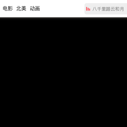
电影
北美
动画