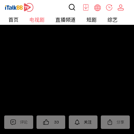
首页
电视剧
直播频道
短剧
综艺
电
电视剧
>
都市
>
爱情没有神话
评论
33
关注
分享