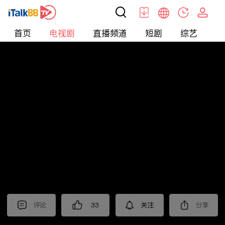
首页
电视剧
直播频道
短剧
综艺
电
电视剧
>
都市
>
爱情没有神话
评论
33
关注
分享