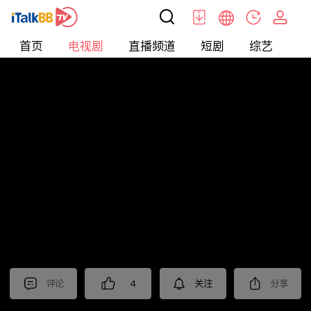
首页
电视剧
直播频道
短剧
综艺
电
电视剧
>
经典
>
平原枪声
评论
4
关注
分享