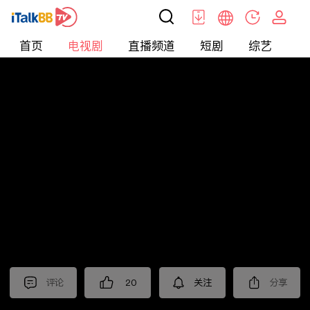
首页
电视剧
直播频道
短剧
综艺
电
电视剧
>
都市
>
她的盛焰
评论
20
关注
分享