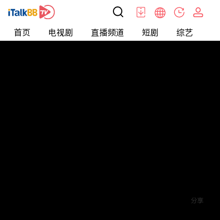
首页
电视剧
直播频道
短剧
综艺
电
短剧
>
逆袭
>
替嫁小娇妻
评论
赞
关注
分享