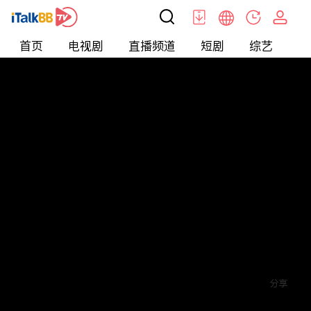
首页
电视剧
直播频道
短剧
综艺
电
短剧
>
逆袭
>
替嫁小娇妻
评论
赞
关注
分享