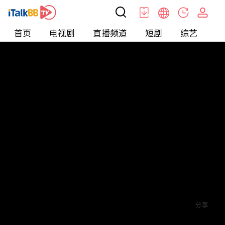
首页
电视剧
直播频道
短剧
综艺
电
短剧
>
其他
>
风暴
评论
1
关注
分享