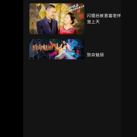
闪婚后被首富老伴
76
77
宠上天
致命魅丽
我的奶奶被调包了
重生赘婿