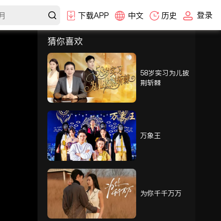
登录
下载APP
中文
历史
猜你喜欢
选集
1-30
31-60
61-77
58岁实习为儿披
荆斩棘
61
62
63
64
65
66
万象王
67
68
69
70
71
72
为你千千万万
73
74
75