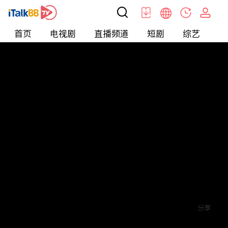
首页
电视剧
直播频道
短剧
综艺
电
短剧
>
爱情
>
分手后我成了首富掌中宝
评论
赞
关注
分享