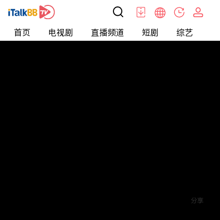
首页
电视剧
直播频道
短剧
综艺
电
短剧
>
爱情
>
分手后我成了首富掌中宝
评论
赞
关注
分享