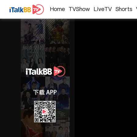
Home
TVShow
LiveTV
Shorts