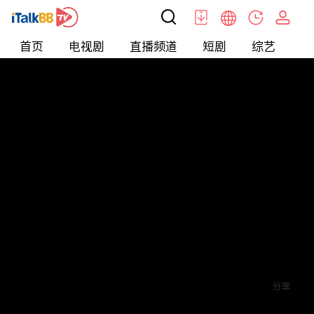
首页
电视剧
直播频道
短剧
综艺
电
短剧
>
霸总
>
婚后顶流老公的马甲藏不住了
评论
赞
关注
分享