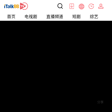
首页
电视剧
直播频道
短剧
综艺
电
短剧
>
霸总
>
婚后顶流老公的马甲藏不住了
评论
赞
关注
分享